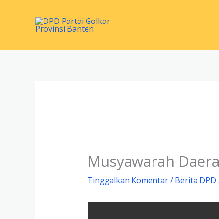
Lewati
ke
konten
Musyawarah Daerah 
Tinggalkan Komentar
/
Berita DPD