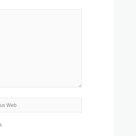
s
b
.