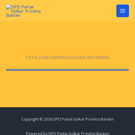
Lewati
ke
konten
TATA CARA mEMPEROLEHAN INFORMASI
Copyright © 2026 DPD Partai Golkar Provinsi Banten
Powered by DPD Partai Golkar Provinsi Banten