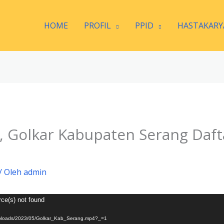
HOME
PROFIL
PPID
HASTAKARY
, Golkar Kabupaten Serang Daft
/ Oleh
admin
rce(s) not found
t/uploads/2023/05/Golkar_Kab_Serang.mp4?_=1