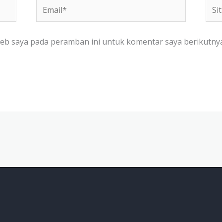
Email*
Situ
We
web saya pada peramban ini untuk komentar saya berikutnya