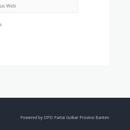
s
b
.
Powered by DPD Partai Golkar Provinsi Banten