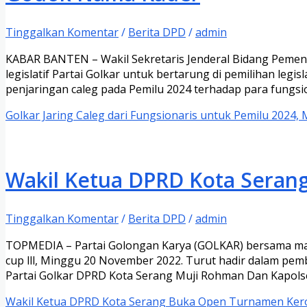
Tinggalkan Komentar
/
Berita DPD
/
admin
KABAR BANTEN – Wakil Sekretaris Jenderal Bidang Pemen
legislatif Partai Golkar untuk bertarung di pemilihan legi
penjaringan caleg pada Pemilu 2024 terhadap para fungsi
Golkar Jaring Caleg dari Fungsionaris untuk Pemilu 202
Wakil Ketua DPRD Kota Seran
Tinggalkan Komentar
/
Berita DPD
/
admin
TOPMEDIA – Partai Golongan Karya (GOLKAR) bersama ma
cup lll, Minggu 20 November 2022. Turut hadir dalam pem
Partai Golkar DPRD Kota Serang Muji Rohman Dan Kapol
Wakil Ketua DPRD Kota Serang Buka Open Turnamen Keron